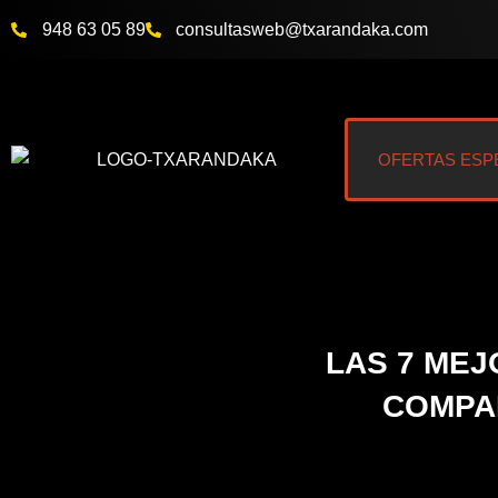
Ir
948 63 05 89
consultasweb
@txarandaka.com
al
contenido
OFERTAS ESP
LAS 7 MEJ
COMPAR