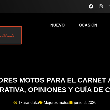
F
I
a
n
c
s
e
t
b
a
NUEVO
OCASIÓN
o
g
o
r
k
a
ECIALES
m
ORES MOTOS PARA EL CARNET A
ATIVA, OPINIONES Y GUÍA DE
Txarandaka
Mejores motos
junio 3, 2026