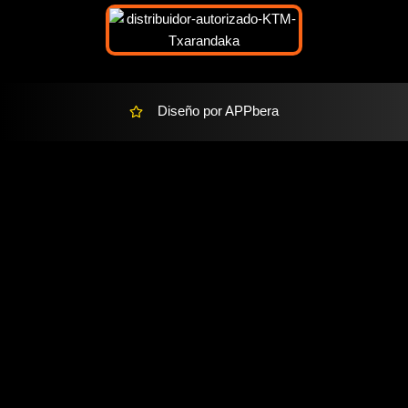
a
l
t
Diseño por APPbera