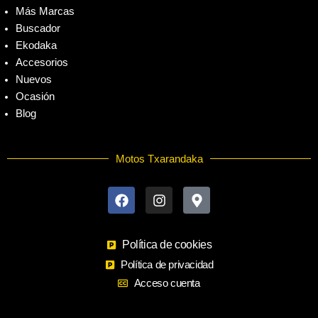
Más Marcas
Buscador
Ekodaka
Accesorios
Nuevos
Ocasión
Blog
Motos Txarandaka
F
I
M
a
n
a
c
s
p
e
t
-
b
a
m
o
Política de cookies
g
a
o
r
r
Política de privacidad
k
a
k
Acceso cuenta
m
e
r
-