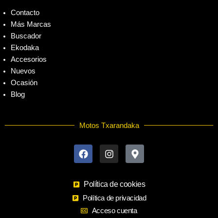
Contacto
Más Marcas
Buscador
Ekodaka
Accesorios
Nuevos
Ocasión
Blog
Motos Txarandaka
F
I
M
a
n
a
c
s
p
e
t
-
b
a
m
o
Política de cookies
g
a
o
r
r
Política de privacidad
k
a
k
Acceso cuenta
m
e