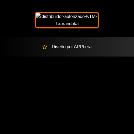
r
-
a
l
t
Diseño por APPbera