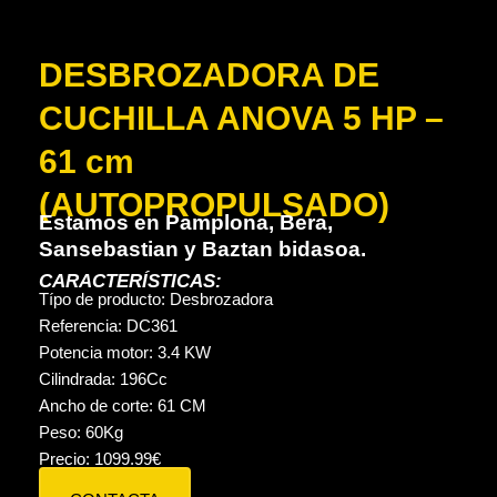
DESBROZADORA DE
CUCHILLA ANOVA 5 HP –
61 cm
(AUTOPROPULSADO)
Estamos en Pamplona, Bera,
Sansebastian y Baztan bidasoa.
CARACTERÍSTICAS:
Típo de producto:
Desbrozadora
Referencia:
DC361
Potencia motor:
3.4 KW
Cilindrada:
196
Cc
Ancho de corte:
61 CM
Peso:
60
Kg
Precio:
1099.99
€