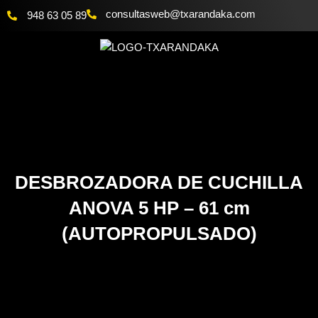
Ir
@bewsatlusnoc
moc.akadnaraxt
948 63 05 89
al
contenido
DESBROZADORA DE CUCHILLA
ANOVA 5 HP – 61 cm
(AUTOPROPULSADO)