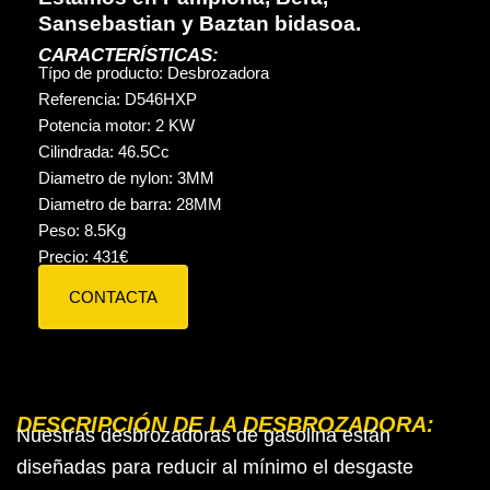
Sansebastian y Baztan bidasoa.
CARACTERÍSTICAS:
Típo de producto:
Desbrozadora
Referencia:
D546HXP
Potencia motor:
2 KW
Cilindrada:
46.5
Cc
Diametro de nylon:
3MM
Diametro de barra:
28MM
Peso:
8.5
Kg
Precio:
431
€
CONTACTA
DESCRIPCIÓN DE LA DESBROZADORA:
Nuestras desbrozadoras de gasolina están
diseñadas para reducir al mínimo el desgaste