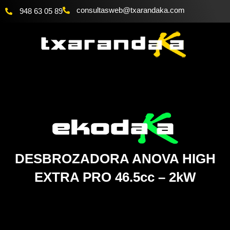
Ir
@bewsatlusnoc
moc.akadnaraxt
948 63 05 89
al
contenido
DESBROZADORA ANOVA HIGH
EXTRA PRO 46.5cc – 2kW