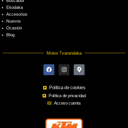
Buscador
Ekodaka
Accesorios
Nuevos
Ocasión
Blog
Motos Txarandaka
F
I
M
a
n
a
c
s
p
e
t
-
b
a
m
o
Política de cookies
g
a
o
r
r
Política de privacidad
k
a
k
Acceso cuenta
m
e
r
-
a
l