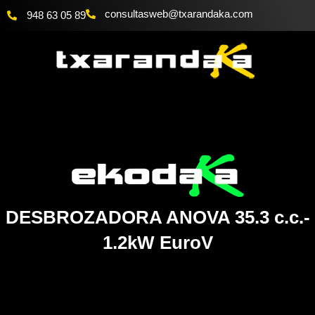
Ir
@bewsatlusnoc
moc.akadnaraxt
948 63 05 89
al
contenido
DESBROZADORA ANOVA 35.3 c.c.-
1.2kW EuroV