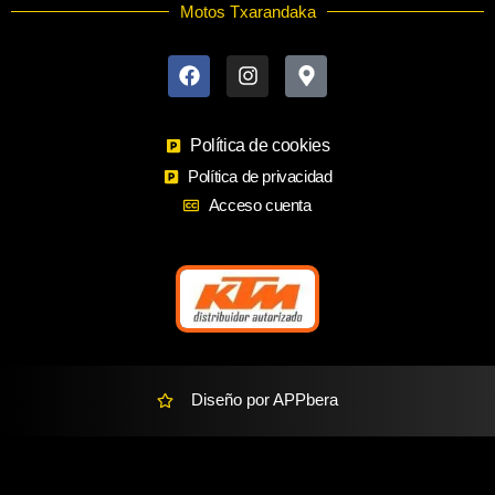
Motos Txarandaka
F
I
M
a
n
a
c
s
p
e
t
-
b
a
m
o
Política de cookies
g
a
o
r
r
Política de privacidad
k
a
k
Acceso cuenta
m
e
r
-
a
l
t
Diseño por APPbera