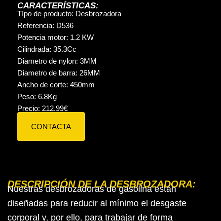
CARACTERÍSTICAS:
Típo de producto:
Desbrozadora
Referencia:
D536
Potencia motor:
1.2 KW
Cilindrada:
35.3
Cc
Diametro de nylon:
3MM
Diametro de barra:
26MM
Ancho de corte:
450mm
Peso:
6.8
Kg
Precio:
212.99
€
CONTACTA
DESCRIPCIÓN DE LA DESBROZADORA:
Nuestras desbrozadoras de gasolina están
diseñadas para reducir al mínimo el desgaste
corporal y, por ello, para trabajar de forma