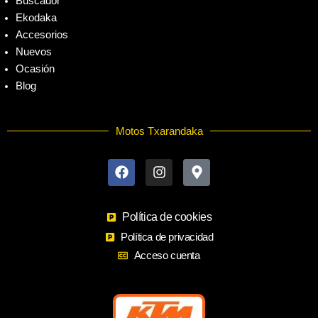
Buscador
Ekodaka
Accesorios
Nuevos
Ocasión
Blog
Motos Txarandaka
F
I
M
a
n
a
c
s
p
e
t
-
b
a
m
o
Política de cookies
g
a
o
r
r
Política de privacidad
k
a
k
Acceso cuenta
m
e
r
-
a
l