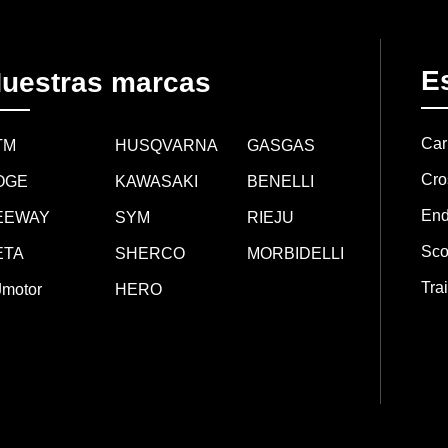
Es
uestras marcas
Car
TM
HUSQVARNA
GASGAS
Cro
OGE
KAWASAKI
BENELLI
End
EEWAY
SYM
RIEJU
Sco
ETA
SHERCO
MORBIDELLI
Trai
motor
HERO