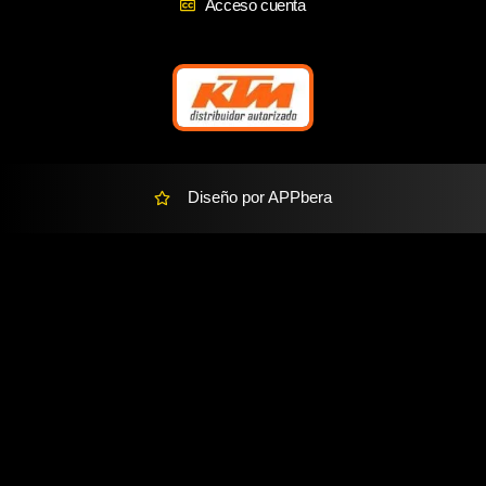
Acceso cuenta
m
e
r
-
a
l
t
Diseño por APPbera