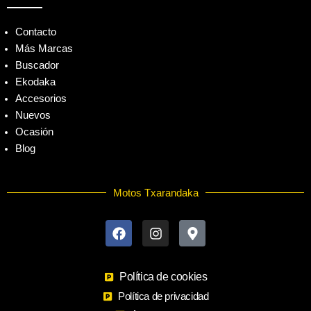
Contacto
Más Marcas
Buscador
Ekodaka
Accesorios
Nuevos
Ocasión
Blog
Motos Txarandaka
F
I
M
a
n
a
c
s
p
e
t
-
b
a
m
o
Política de cookies
g
a
o
r
r
Política de privacidad
k
a
k