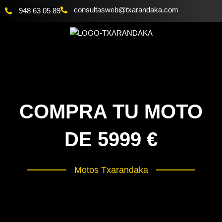
Ir
@bewsatlusnoc
moc.akadnaraxt
948 63 05 89
al
contenido
COMPRA TU MOTO
DE 5999 €
Motos Txarandaka