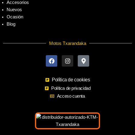
Accesorios
Nuevos
Ocasión
Blog
Motos Txarandaka
F
I
M
a
n
a
c
s
p
e
t
-
b
a
m
o
Política de cookies
g
a
o
r
r
Política de privacidad
k
a
k
Acceso cuenta
m
e
r
-
a
l
t