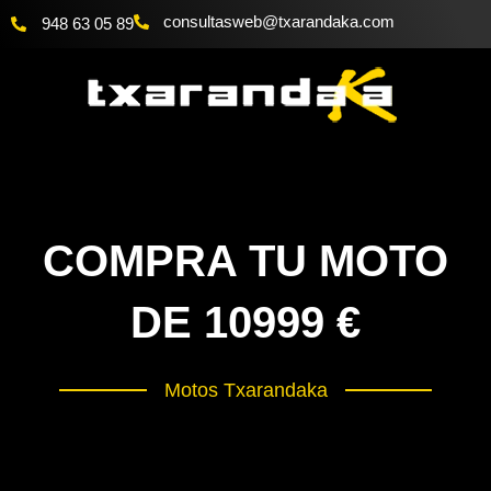
Ir
@bewsatlusnoc
moc.akadnaraxt
948 63 05 89
al
contenido
COMPRA TU MOTO
DE 10999 €
Motos Txarandaka