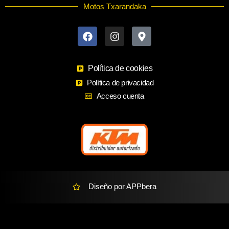
Motos Txarandaka
F
I
M
a
n
a
c
s
p
e
t
-
b
a
m
o
Política de cookies
g
a
o
r
r
Política de privacidad
k
a
k
Acceso cuenta
m
e
r
-
a
l
t
Diseño por APPbera