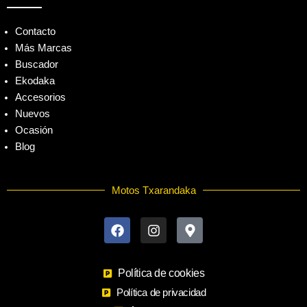
Contacto
Más Marcas
Buscador
Ekodaka
Accesorios
Nuevos
Ocasión
Blog
Motos Txarandaka
F
I
M
a
n
a
c
s
p
e
t
-
b
a
m
o
Política de cookies
g
a
o
r
r
Política de privacidad
k
a
k