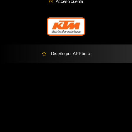
Acceso cuenta
m
e
r
-
a
l
t
Diseño por APPbera