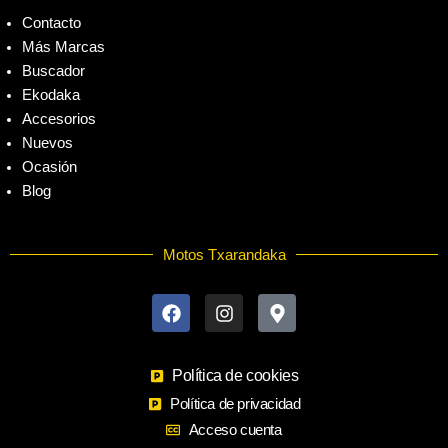
Contacto
Más Marcas
Buscador
Ekodaka
Accesorios
Nuevos
Ocasión
Blog
Motos Txarandaka
F
I
M
a
n
a
c
s
p
e
t
-
b
a
m
o
Política de cookies
g
a
o
r
r
Política de privacidad
k
a
k
Acceso cuenta
m
e