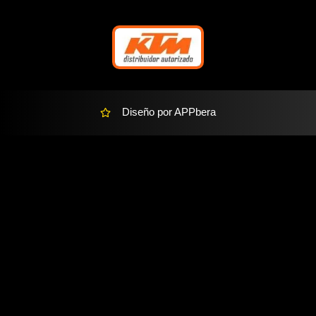
r
-
a
l
t
Diseño por APPbera