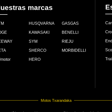
Es
uestras marcas
Car
TM
HUSQVARNA
GASGAS
Cro
OGE
KAWASAKI
BENELLI
End
EEWAY
SYM
RIEJU
Sco
ETA
SHERCO
MORBIDELLI
Trai
motor
HERO
Motos Txarandaka