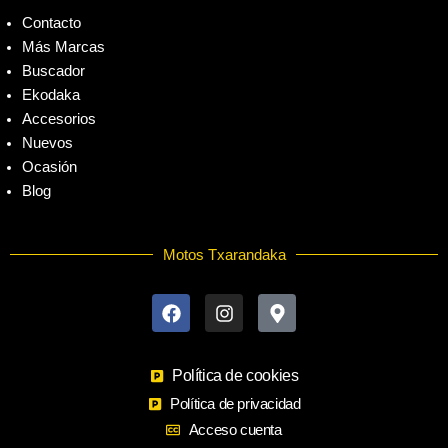
Contacto
Más Marcas
Buscador
Ekodaka
Accesorios
Nuevos
Ocasión
Blog
Motos Txarandaka
F
I
M
a
n
a
c
s
p
e
t
-
b
a
m
o
Política de cookies
g
a
o
r
r
Política de privacidad
k
a
k
Acceso cuenta
m
e