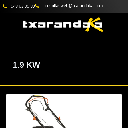
Ir
@bewsatlusnoc
moc.akadnaraxt
948 63 05 89
al
contenido
1.9 KW