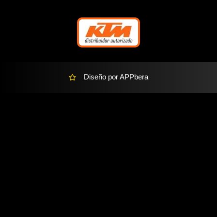
r
-
a
l
t
Diseño por APPbera