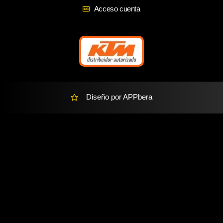
k
a
k
Acceso cuenta
m
e
r
-
a
l
t
Diseño por APPbera