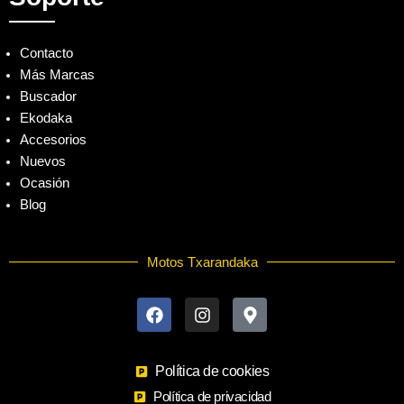
Contacto
Más Marcas
Buscador
Ekodaka
Accesorios
Nuevos
Ocasión
Blog
Motos Txarandaka
F
I
M
a
n
a
c
s
p
e
t
-
b
a
m
o
Política de cookies
g
a
o
r
r
Política de privacidad