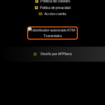
o
Política de cookies
g
a
o
r
r
Política de privacidad
k
a
k
Acceso cuenta
m
e
r
-
a
l
t
Diseño por APPbera