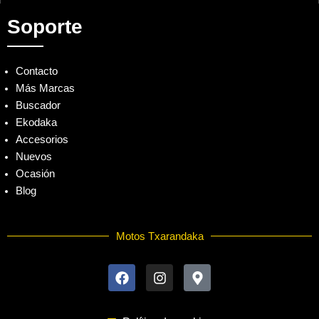
Soporte
Contacto
Más Marcas
Buscador
Ekodaka
Accesorios
Nuevos
Ocasión
Blog
Motos Txarandaka
F
I
M
a
n
a
c
s
p
e
t
-
b
a
m