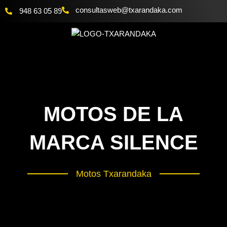
Ir
@bewsatlusnoc
moc.akadnaraxt
948 63 05 89
al
contenido
MOTOS DE LA
MARCA SILENCE
Motos Txarandaka