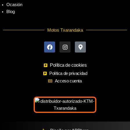
Ocasión
Blog
Motos Txarandaka
F
I
M
a
n
a
c
s
p
e
t
-
b
a
m
o
Política de cookies
g
a
o
r
r
Política de privacidad
k
a
k
Acceso cuenta
m
e
r
-
a
l
t