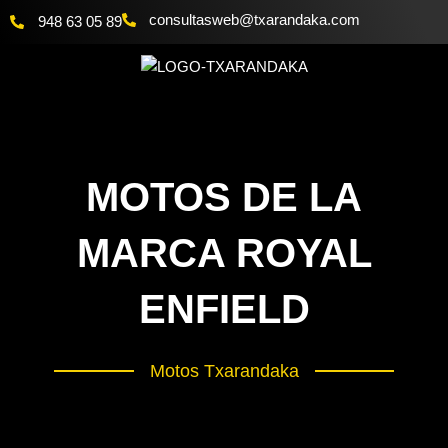
Ir
@bewsatlusnoc
moc.akadnaraxt
948 63 05 89
al
contenido
MOTOS DE LA
MARCA ROYAL
ENFIELD
Motos Txarandaka