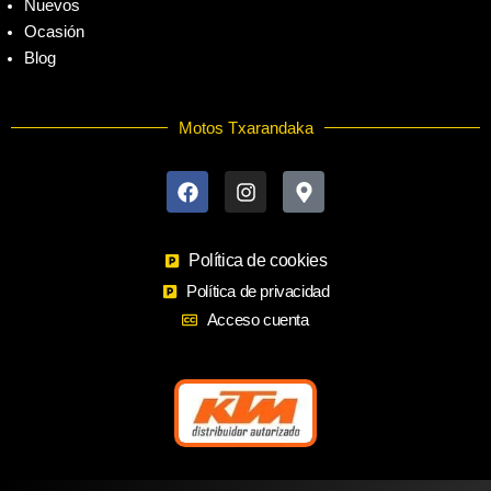
Nuevos
Ocasión
Blog
Motos Txarandaka
F
I
M
a
n
a
c
s
p
e
t
-
b
a
m
o
Política de cookies
g
a
o
r
r
Política de privacidad
k
a
k
Acceso cuenta
m
e
r
-
a
l
t