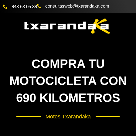
Ir
@bewsatlusnoc
moc.akadnaraxt
948 63 05 89
al
contenido
COMPRA TU
MOTOCICLETA CON
690 KILOMETROS
Motos Txarandaka