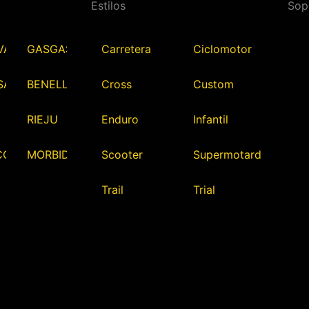
Estilos
Sop
VARNA
GASGAS
Carretera
Ciclomotor
SAKI
BENELLI
Cross
Custom
RIEJU
Enduro
Infantil
CO
MORBIDELLI
Scooter
Supermotard
Trail
Trial