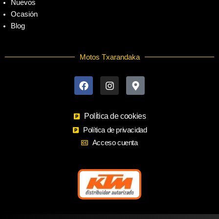
Nuevos
Ocasión
Blog
Motos Txarandaka
F
I
M
a
n
a
c
s
p
e
t
-
b
a
m
o
Política de cookies
g
a
o
r
r
Política de privacidad
k
a
k
Acceso cuenta
m
e
r
-
a
l
t