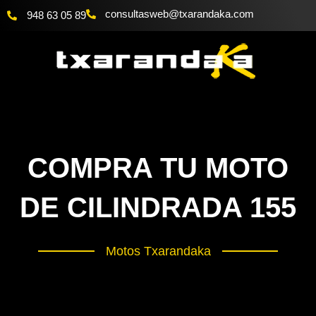
Ir
@bewsatlusnoc
moc.akadnaraxt
948 63 05 89
al
contenido
COMPRA TU MOTO
DE CILINDRADA 155
Motos Txarandaka