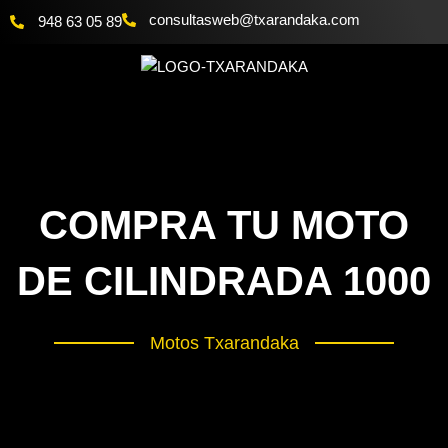
Ir
@bewsatlusnoc
moc.akadnaraxt
948 63 05 89
al
contenido
COMPRA TU MOTO
DE CILINDRADA 1000
Motos Txarandaka