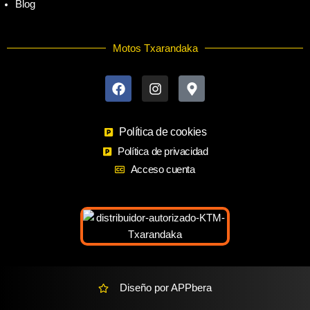
Blog
Motos Txarandaka
F
I
M
a
n
a
c
s
p
e
t
-
b
a
m
o
Política de cookies
g
a
o
r
r
Política de privacidad
k
a
k
Acceso cuenta
m
e
r
-
a
l
t
Diseño por APPbera