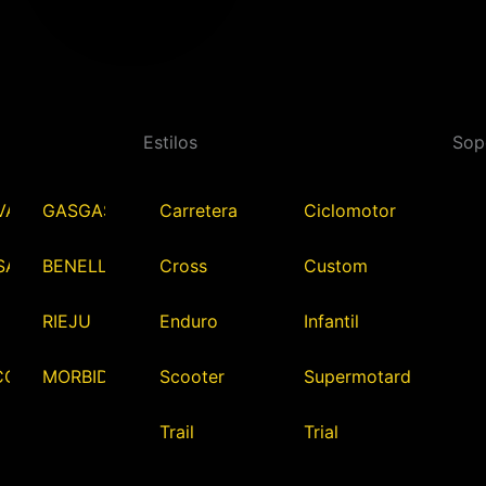
Estilos
Sop
VARNA
GASGAS
Carretera
Ciclomotor
SAKI
BENELLI
Cross
Custom
RIEJU
Enduro
Infantil
CO
MORBIDELLI
Scooter
Supermotard
Trail
Trial