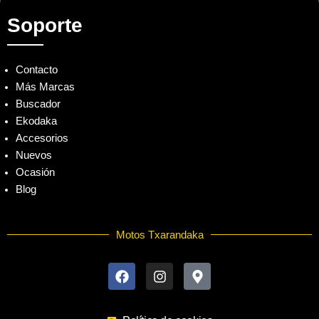
Soporte
Contacto
Más Marcas
Buscador
Ekodaka
Accesorios
Nuevos
Ocasión
Blog
Motos Txarandaka
F
I
M
a
n
a
c
s
p
e
t
-
b
a
m