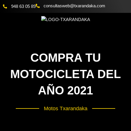
Ir
@bewsatlusnoc
moc.akadnaraxt
948 63 05 89
al
contenido
COMPRA TU
MOTOCICLETA DEL
AÑO 2021
Motos Txarandaka