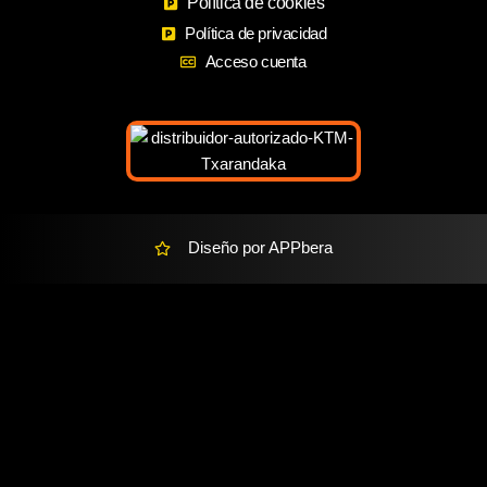
o
Política de cookies
g
a
o
r
r
Política de privacidad
k
a
k
Acceso cuenta
m
e
r
-
a
l
t
Diseño por APPbera