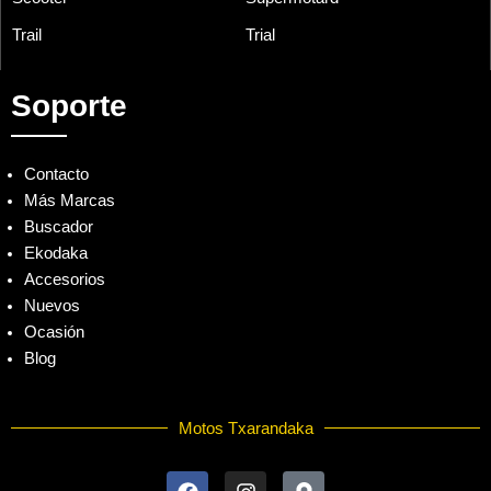
Trail
Trial
Soporte
Contacto
Más Marcas
Buscador
Ekodaka
Accesorios
Nuevos
Ocasión
Blog
Motos Txarandaka
F
I
M
a
n
a