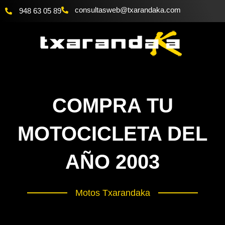
Ir
consultasweb
@txarandaka.com
948 63 05 89
al
contenido
COMPRA TU
MOTOCICLETA DEL
AÑO 2003
Motos Txarandaka