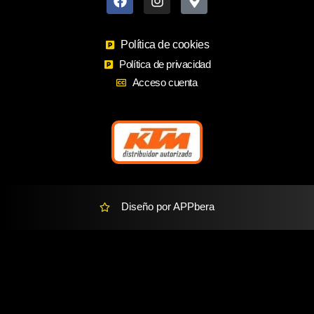
c
s
p
e
t
-
b
a
m
o
Política de cookies
g
a
o
r
r
Política de privacidad
k
a
k
Acceso cuenta
m
e
r
-
a
l
t
Diseño por APPbera