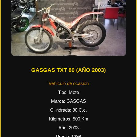
GASGAS TXT 80 (AÑO 2003)
Vehículo de ocasión
Tipo:
Moto
Marca:
GASGAS
Cilindrada:
80
C.c.
Kilometros:
900
Km
Año:
2003
Precio:
1299