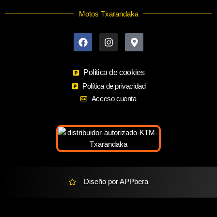
Motos Txarandaka
F
I
M
a
n
a
c
s
p
e
t
-
b
a
m
o
Política de cookies
g
a
o
r
r
Política de privacidad
k
a
k
Acceso cuenta
m
e
r
-
a
l
t
Diseño por APPbera