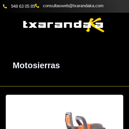
Ir
@bewsatlusnoc
moc.akadnaraxt
948 63 05 89
al
contenido
Motosierras