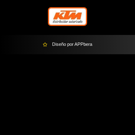
-
a
l
t
Diseño por APPbera