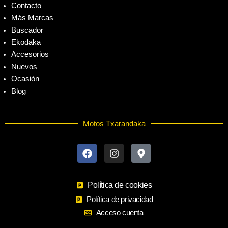
Contacto
Más Marcas
Buscador
Ekodaka
Accesorios
Nuevos
Ocasión
Blog
Motos Txarandaka
F
I
M
a
n
a
c
s
p
e
t
-
b
a
m
o
Política de cookies
g
a
o
r
r
Política de privacidad
k
a
k
Acceso cuenta
m
e
r